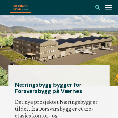
Skip
to
content
Aktuelt
Referanser
Jobb i
Næringsbygg
Om oss
Næringsbygg bygger for
Forsvarsbygg på Værnes
Det nye prosjektet Næringsbygg er
tildelt fra Forsvarsbygg er et tre-
etasjes kontor- og