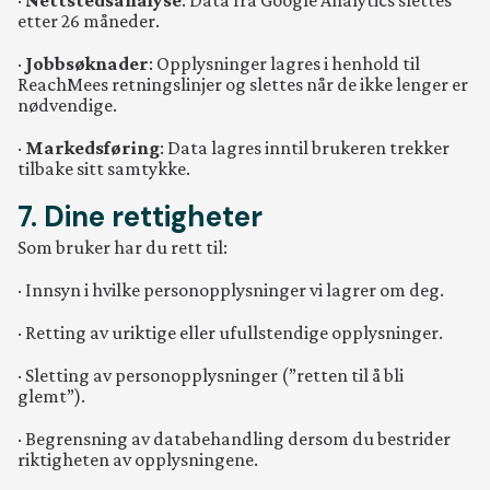
·
Nettstedsanalyse
: Data fra Google Analytics slettes
etter 26 måneder.
·
Jobbsøknader
: Opplysninger lagres i henhold til
ReachMees retningslinjer og slettes når de ikke lenger er
nødvendige.
·
Markedsføring
: Data lagres inntil brukeren trekker
tilbake sitt samtykke.
7. Dine rettigheter
Som bruker har du rett til:
· Innsyn i hvilke personopplysninger vi lagrer om deg.
· Retting av uriktige eller ufullstendige opplysninger.
· Sletting av personopplysninger (”retten til å bli
glemt”).
· Begrensning av databehandling dersom du bestrider
riktigheten av opplysningene.