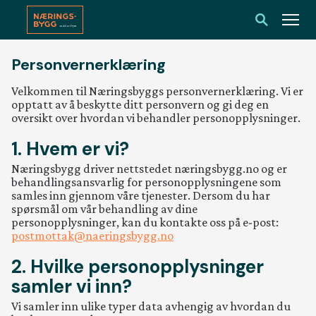
Skip
to
content
Personvernerklæring
Velkommen til Næringsbyggs personvernerklæring. Vi er
opptatt av å beskytte ditt personvern og gi deg en
oversikt over hvordan vi behandler personopplysninger.
Aktuelt
Referanser
1. Hvem er vi?
Næringsbygg driver nettstedet næringsbygg.no og er
behandlingsansvarlig for personopplysningene som
samles inn gjennom våre tjenester. Dersom du har
Jobb i
spørsmål om vår behandling av dine
Næringsbygg
Om oss
personopplysninger, kan du kontakte oss på e-post:
postmottak@naeringsbygg.no
2. Hvilke personopplysninger
samler vi inn?
Vi samler inn ulike typer data avhengig av hvordan du